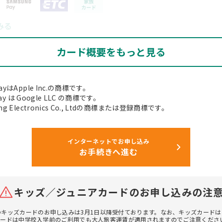
みる
カード概要をもっと見る
加盟店でのクレジットご利用が1回以上あれば無料となります。
PayはApple Inc.の商標です。
 Pay は Google LLC の商標です。
ng Electronics Co., Ltdの商標または登録商標です。
インターネットでお申し込み
お手続きへ進む
安心保険
キッズ／ジュニアカードのお申し込みの注
のリボ払い・分割払い（3回以上）のご利用のみ対象。
キッズカードのお申し込みは3月1日以降受付ております。なお、キッズカード
カードは中学校入学前のご利用でも大人旅客運賃が適用されますのでご注意くださ