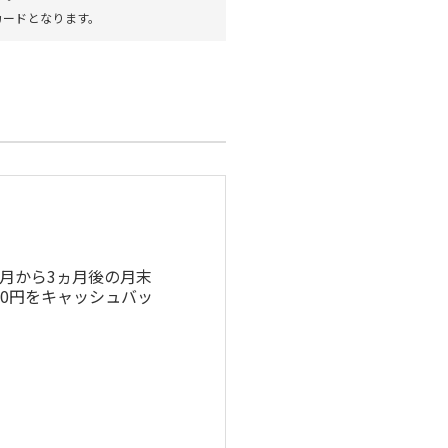
カードとなります。
だきます。
月から3ヵ月後の月末
00円をキャッシュバッ