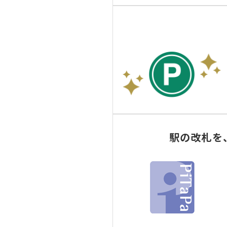
1ヵ月
15万円
（毎月1日～月末日までの
ショッピング利用枠
1日
3万円
（カード1枚毎）
1ヵ月
5万円
IC定期券購入枠
1ヵ月
駅の改札を、
20万円
1ヵ月のご利用枠は、本会員
交通ご利用枠を超過した場合、
（ショッピングご利用枠を超
ジュニア・キッズカード会員
カードショッピングのリボ払い
お客さまのご希望をもとに、キ
きます。ただし、ご利用枠の減
弊社カードを複数枚お持ちにな