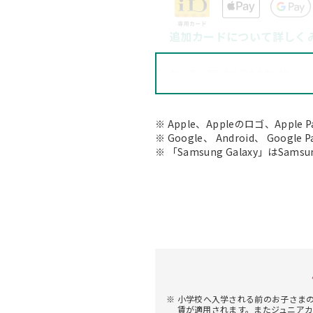
追加カードについて詳しく
年会費割引特典
年間1回以上利用
2年目以降は、前年にVisa
Apple、Appleのロゴ、Apple 
割引特典の詳細
Google、 Android、 Google
「Samsung Galaxy」はSamsu
旅行傷害保険
なし
ショッピング補償
年間100万円までのお買物
海外でのご利用および国内で
小学校へ入学される前のお子さまの
利用可能枠
賃が適用されます。またジュニア