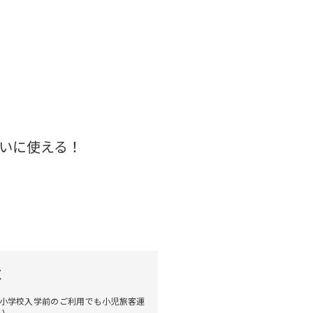
いに使える！
意
は小学校入学前のご利用でも小児旅客運
い。