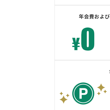
お支払日
15日締め10日払い
年会費および
国際ブランド
Visa
ご案内
キャッシングサービスのご
三井住友カードのキャッシ
PiTaPa維持管理
会員（ジュニア・キッズ会員
年間1度のPiTaPa利用が
PiTaPaご利用枠
交通利用枠