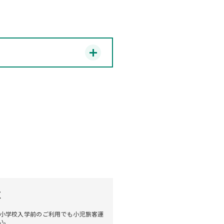
意
は小学校入学前のご利用でも小児旅客運
い。