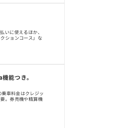
支払いに使えるほか、
レクションコース」な
Pa機能つき。
での乗車料金はクレジッ
不要。券売機や精算機
ビスのご利用枠を指定させていただ
といたします。