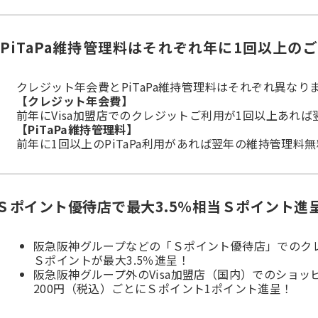
PiTaPa維持管理料はそれぞれ年に1回以上の
クレジット年会費とPiTaPa維持管理料はそれぞれ異なり
【クレジット年会費】
前年にVisa加盟店でのクレジットご利用が1回以上あれ
【PiTaPa維持管理料】
前年に1回以上のPiTaPa利用があれば翌年の維持管理料
案内
ングサービスのご案内
Ｓポイント優待店で最大3.5％相当Ｓポイント進
料
を含む）1名につき1,100円（税込）
阪急阪神グループなどの「Ｓポイント優待店」でのク
あれば維持管理料が無料となります。
Ｓポイントが最大3.5％進呈！
阪急阪神グループ外のVisa加盟店（国内）でのショッ
200円（税込）ごとにＳポイント1ポイント進呈！