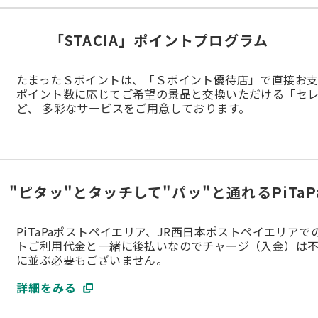
「STACIA」ポイントプログラム
割引適用前普通旅客運賃の合計額）
たまったＳポイントは、「Ｓポイント優待店」で直接お
ポイント数に応じてご希望の景品と交換いただける「セ
ど、 多彩なサービスをご用意しております。
"ピタッ"とタッチして"パッ"と通れるPiTa
・ご家族会員の合算金額が対象となります。
PiTaPaショッピングのご利用はできません。
PiTaPaポストペイエリア、JR西日本ポストペイエリア
過した場合でも、交通ご利用枠まで交通利用はできます。）
トご利用代金と一緒に後払いなのでチャージ（入金）は
の方は、ショッピングはご利用いただけません。
に並ぶ必要もございません。
・分割払いはカード利用枠の範囲内で、弊社が指定します。
詳細をみる
ャッシング利用枠の範囲内でキャッシングリボ・海外キャッシュサー
額または設定をおことわりする場合がございます。
る場合、各カードのご利用枠は弊社が定める総利用枠を超えない範囲