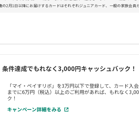
8歳の2月1日以降にお届けするカードはそれぞれジュニアカード、一般の家族会員
ッピング）
条件達成でもれなく3,000円キャッシュバック！
、総利用枠の範囲内でキャッシング利用枠を設定させていた
「マイ・ペイすリボ」を3万円以下で登録して、カード入会
までに6万円（税込）以上のご利用があれば、もれなく3,0
ク！
ナス一括払い／リボ払い／分割払い
払い「マイ・ペイすリボ」をおすすめします。
キャンペーン詳細をみる
ボ」をご指定になると、各種特典がございます。
細