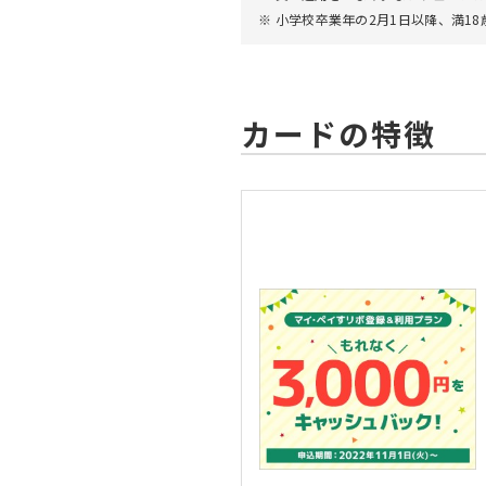
小学校卒業年の2月1日以降、満1
総利用枠
20～80万円
カード利用枠（カードショ
20～80万円
カードの特徴
リボ払い・分割払い利用枠
0～80万円
キャッシング利用枠
お客さまのご希望をもとに
お支払い方法
1回払い／2回払い／ボー
お支払い方法は、便利なリボ
ご入会時に「マイ・ペイすリ
お支払い方法の詳細
「マイ・ペイすリボ」の詳