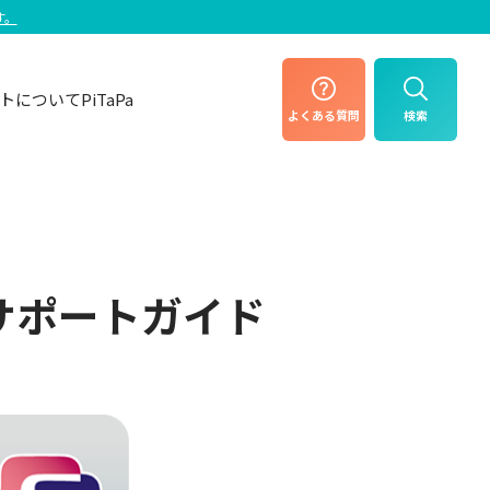
す。
トについて
PiTaPa
よくある
質問
検索
サポートガイド