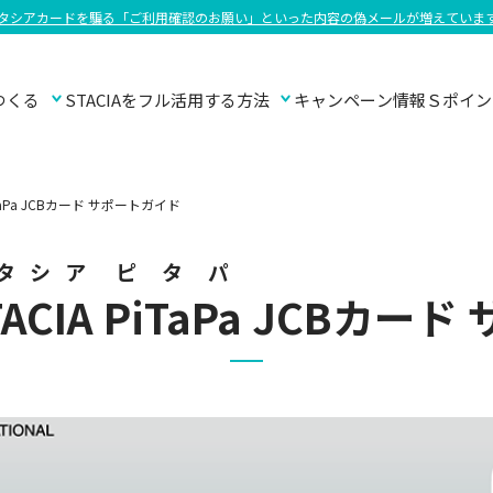
タシアカードを騙る「ご利⽤確認のお願い」といった内容の偽メールが増えていま
つくる
STACIAを
フル活用する方法
キャンペーン情報
Ｓポイン
TaPa JCBカード サポートガイド
タシア
ピタパ
ACIA
PiTaPa
JCBカード