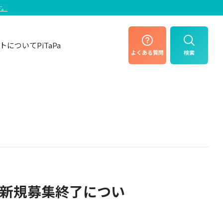
す。
トについて
PiTaPa
よくある
質問
検索
 新規募集終了につい